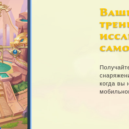
Ваши
трен
иссл
само
Получайте
снаряжен
когда вы 
мобильно