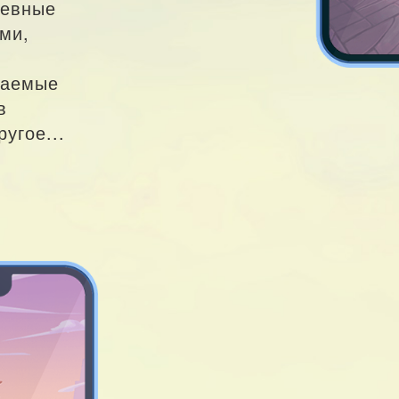
невные
ми,
ваемые
в
угое...