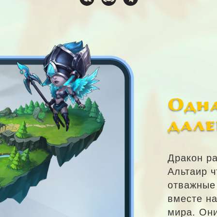
Одн
дале
Дракон р
Альтаир ч
отважные
вместе на
мира. Он