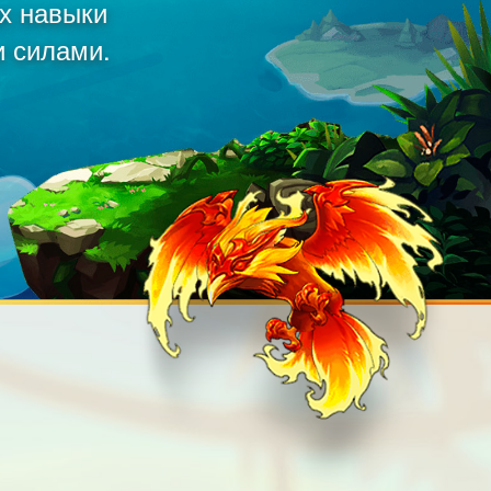
их навыки
и силами.