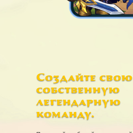
Создайте свою
собственную
легендарную
команду.