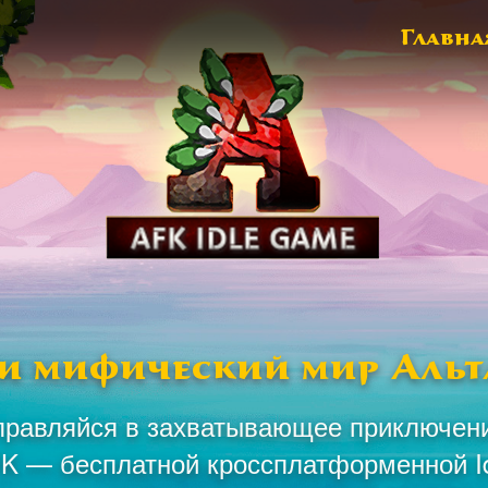
Главна
и мифический мир Альт
равляйся в захватывающее приключен
AFK — бесплатной кроссплатформенной I