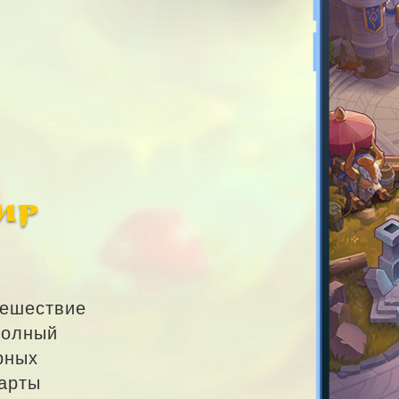
ир
тешествие
полный
рных
карты