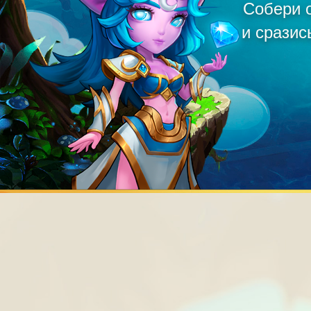
Собери о
и сразис