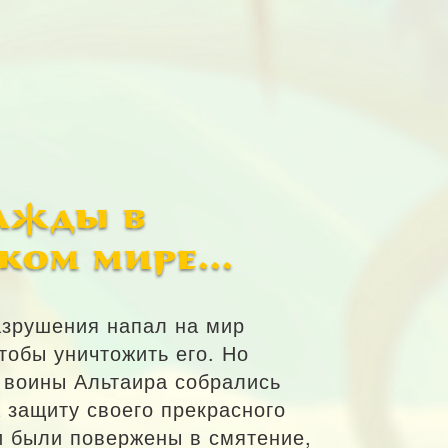
ажды в
ком мире...
азрушения напал на мир
тобы уничтожить его. Но
 воины Альтаира собрались
 защиту своего прекрасного
и были повержены в смятение,