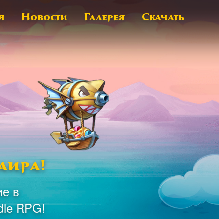
я
Новости
Галерея
Скачать
аира!
ие в
dle RPG!